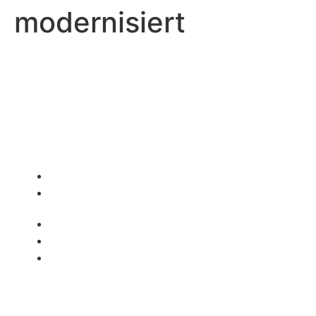
modernisiert
Gesamtschule Saarn
Lehnerstraße 67
45481 Mülheim an der Ruhr
+49 (0)208 455 4710
+49 (0)208 / 455 4796
gesaarn@muelheim-ruhr.de
Links