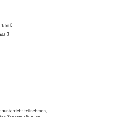
ärken
esa
hunterricht teilnehmen,