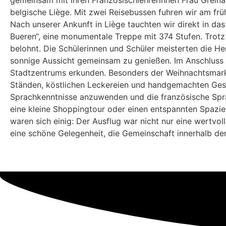
gemeinsam mit ihren Französischlehrerinnen Frau Greina
belgische Liège. Mit zwei Reisebussen fuhren wir am frü
Nach unserer Ankunft in Liège tauchten wir direkt in d
Bueren“, eine monumentale Treppe mit 374 Stufen. Trot
belohnt. Die Schülerinnen und Schüler meisterten die H
sonnige Aussicht gemeinsam zu genießen. Im Anschluss da
Stadtzentrums erkunden. Besonders der Weihnachtsmarkt, 
Ständen, köstlichen Leckereien und handgemachten Gesch
Sprachkenntnisse anzuwenden und die französische Spra
eine kleine Shoppingtour oder einen entspannten Spazie
waren sich einig: Der Ausflug war nicht nur eine wertvo
eine schöne Gelegenheit, die Gemeinschaft innerhalb der