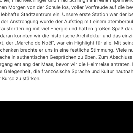
cher, Frau Reichinger und Frau Schlingmann einen spannen
hen Morgen von der Schule los, voller Vorfreude auf die be
as lebhafte Stadtzentrum ein. Unsere erste Station war der
z der Anstrengung wurde der Aufstieg mit einem atemberaub
erausforderung mit viel Energie und hatten großen Spaß da
ran konnten wir die historische Architektur und das einzig
der „Marché de Noël“, war ein Highlight für alle. Mit sei
enken brachte er uns in eine festliche Stimmung. Viele nut
che in authentischen Gesprächen zu üben. Zum Abschluss d
rgang entlang der Maas, bevor wir die Heimreise antraten. 
lle Gelegenheit, die französische Sprache und Kultur hautna
 Kurse zu stärken.