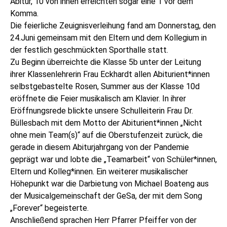
Abitur, 10 von ihnen erreichten sogar eine 1 vor dem
Komma.
Die feierliche Zeuignisverleihung fand am Donnerstag, den
24.Juni gemeinsam mit den Eltern und dem Kollegium in
der festlich geschmückten Sporthalle statt.
Zu Beginn überreichte die Klasse 5b unter der Leitung
ihrer Klassenlehrerin Frau Eckhardt allen Abiturient*innen
selbstgebastelte Rosen, Summer aus der Klasse 10d
eröffnete die Feier musikalisch am Klavier. In ihrer
Eröffnungsrede blickte unsere Schulleiterin Frau Dr.
Büllesbach mit dem Motto der Abiturient*innen „Nicht
ohne mein Team(s)“ auf die Oberstufenzeit zurück, die
gerade in diesem Abiturjahrgang von der Pandemie
geprägt war und lobte die „Teamarbeit“ von Schüler*innen,
Eltern und Kolleg*innen. Ein weiterer musikalischer
Höhepunkt war die Darbietung von Michael Boateng aus
der Musicalgemeinschaft der GeSa, der mit dem Song
„Forever“ begeisterte.
Anschließend sprachen Herr Pfarrer Pfeiffer von der